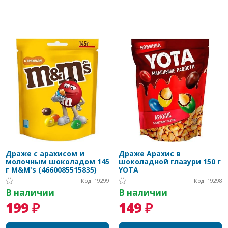
Драже с арахисом и
Драже Арахис в
молочным шоколадом 145
шоколадной глазури 150 г
г M&M's (4660085515835)
YOTA
Код: 19299
Код: 19298
В наличии
В наличии
199 ₽
149 ₽