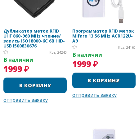
Дубликатор меток RFID
Программатор RFID меток
UHF 860-960 MHz чтение/
Mifare 13.56 MHz ACR122U-
запись ISO18000-6C 6B HID-
A9
USB I500830676
Код: 24160
Код: 24240
В наличии
В наличии
1999 ₽
1999 ₽