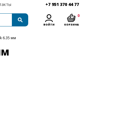
такты
+7 951 370 44 77
0
ВОЙТИ
КОРЗИНА
k 6.35 мм
ММ