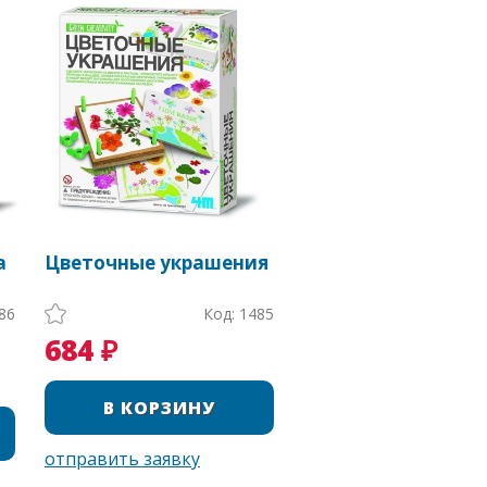
а
Цветочные украшения
86
Код: 1485
684 ₽