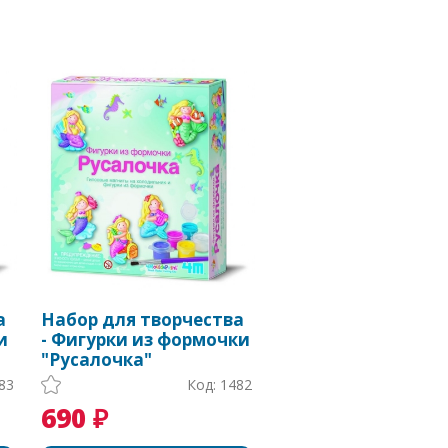
а
Набор для творчества
и
- Фигурки из формочки
"Русалочка"
83
Код: 1482
690 ₽