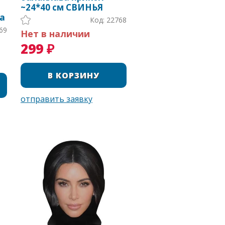
~24*40 см СВИНЬЯ
а
Код: 22768
69
Нет в наличии
299 ₽