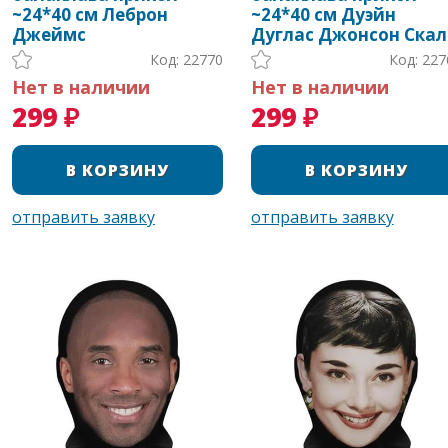
~24*40 см Леброн
~24*40 см Дуэйн
Джеймс
Дуглас Джонсон Скал
Код: 22770
Код: 227
Нет в наличии
Нет в наличии
299 ₽
299 ₽