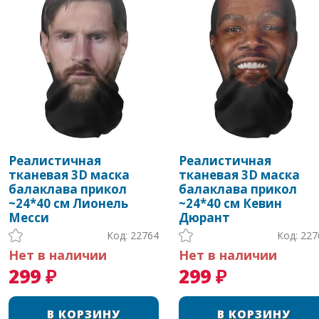
Реалистичная
Реалистичная
тканевая 3D маска
тканевая 3D маска
балаклава прикол
балаклава прикол
~24*40 см Лионель
~24*40 см Кевин
Месси
Дюрант
Код: 22764
Код: 227
Нет в наличии
Нет в наличии
299 ₽
299 ₽