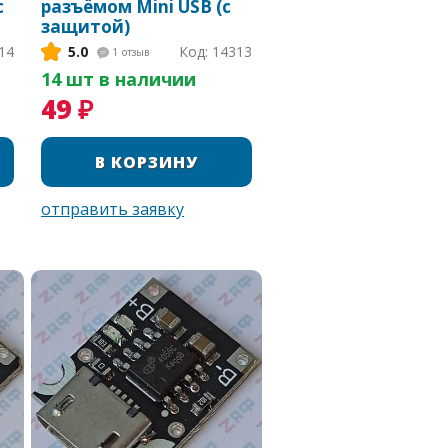
с
разъёмом Mini USB (с
защитой)
14
5.0
Код: 14313
1
отзыв
14 шт в наличии
49 ₽