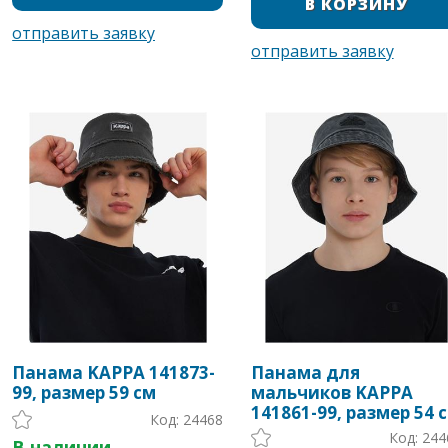
Панама KAPPA 141873-
Панама для
99, размер 59 см
мальчиков KAPPA
141861-99, размер 54 
Код: 24468
Код: 244
В наличии