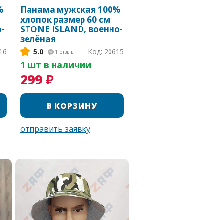
%
Панама мужская 100%
хлопок размер 60 см
-
STONE ISLAND, военно-
зелёная
16
5.0
Код: 20615
1
отзыв
1 шт в наличии
299 ₽