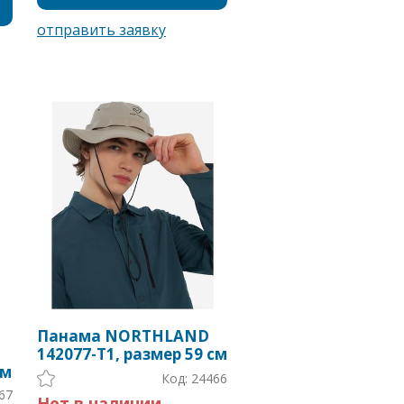
Панама NORTHLAND
142077-T1, размер 59 см
см
Код: 24466
67
Нет в наличии