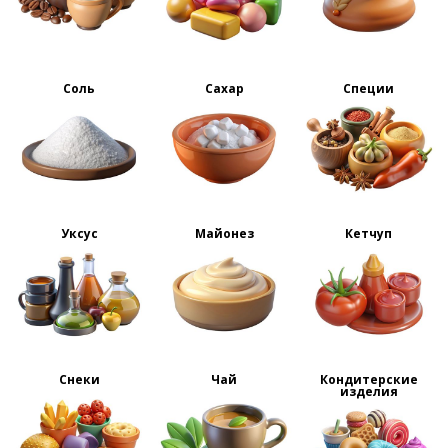
Соль
Сахар
Специи
Уксус
Майонез
Кетчуп
Снеки
Чай
Кондитерские
изделия