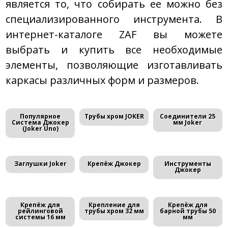
является то, что собирать ее можно без
специализированного инструмента. В
интернет-каталоге ZAF вы можете
выбрать и купить все необходимые
элементы, позволяющие изготавливать
каркасы различных форм и размеров.
Популярное
Трубы хром JOKER
Соединители 25
Система Джокер
мм Joker
(Joker Uno)
Заглушки Joker
Крепёж Джокер
Инструменты
Джокер
Крепёж для
Крепление для
Крепёж для
рейлинговой
трубы хром 32 мм
барной трубы 50
системы 16 мм
мм