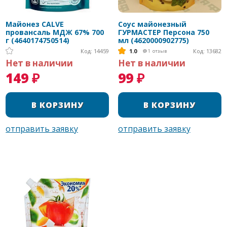
Майонез CALVE
Соус майонезный
провансаль МДЖ 67% 700
ГУРМАСТЕР Персона 750
г (4640174750514)
мл (4620000902775)
Код: 14459
1.0
Код: 13682
1
отзыв
Нет в наличии
Нет в наличии
149 ₽
99 ₽