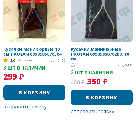
Кусачки маникюрные 10
Кусачки маникюрные
см HAOYAN 6950985876364
HAOYAN 6950985876289, 10
см
5.0
Код: 10476
1
отзыв
Код: 8431
3 шт в наличии
2 шт в наличии
299 ₽
350 ₽
400 ₽