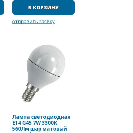
Лампа светодиодная
Е14 G45 7W 3300К
560Лм шар матовый