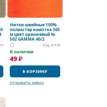
Нитки швейные 100%
65
полиэстер намотка 365
4
м цвет оранжевый №
502 GAMMA 40/2
19
Код: 21418
В наличии
49 ₽