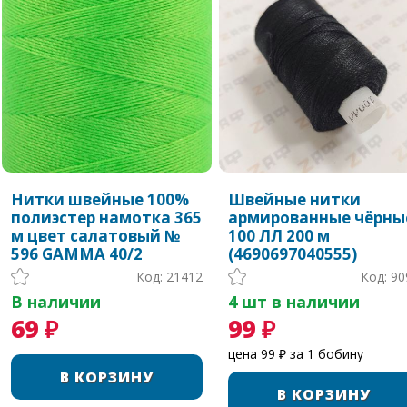
Нитки швейные 100%
Швейные нитки
полиэстер намотка 365
армированные чёрны
м цвет салатовый №
100 ЛЛ 200 м
596 GAMMA 40/2
(4690697040555)
Код: 21412
Код: 90
В наличии
4 шт в наличии
69 ₽
99 ₽
цена 99 ₽ за 1 бобину